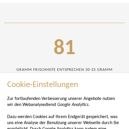
88
GRAMM FRISCHHEFE ENTSPRECHEN 30-35 GRAMM
TROCKENHEFE
Cookie-Einstellungen
8711341496
Zur fortlaufenden Verbesserung unserer Angebote nutzen
wir den Webanalysedienst
Google Analytics
.
Dazu werden Cookies auf Ihrem Endgerät gespeichert, was
(10 MILLIARDEN!) ZELLEN IN 1 GRAMM SACCHAROMYCES
uns eine Analyse der Benutzung unserer Webseite durch Sie
CEREVISIAE (BACKHEFE)