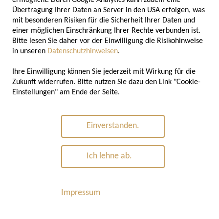
ermöglicht. Durch Google Analytics kann zudem eine
Übertragung Ihrer Daten an Server in den USA erfolgen, was
mit besonderen Risiken für die Sicherheit Ihrer Daten und
37
einer möglichen Einschränkung Ihrer Rechte verbunden ist.
Bitte lesen Sie daher vor der Einwilligung die Risikohinweise
in unseren
Datenschutzhinweisen
.
Ihre Einwilligung können Sie jederzeit mit Wirkung für die
GRAMM IST DIE STANDARDGRÖSSE FÜR BLOCKHEFE IM E
Zukunft widerrufen. Bitte nutzen Sie dazu den Link "Cookie-
INZELHANDEL
Einstellungen" am Ende der Seite.
Einverstanden.
Ich lehne ab.
© 2026 Deutscher Verband der Hefeindustrie e.V.
Impressum
Kontakt
Datenschutz
Impressum
Cookie-Einstellungen