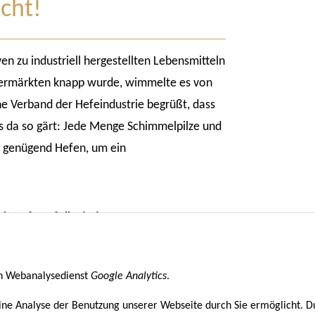
icht!
ven zu industriell hergestellten Lebensmitteln
upermärkten knapp wurde, wimmelte es von
e Verband der Hefeindustrie begrüßt, dass
s da so gärt: Jede Menge Schimmelpilze und
t genügend Hefen, um ein
it Hefe gefüllt sind.
finden Sie
hier
.
en Webanalysedienst
Google Analytics
.
ine Analyse der Benutzung unserer Webseite durch Sie ermöglicht. D