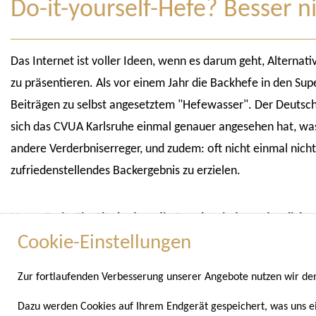
Do-it-yourself-Hefe? Besser n
Das Internet ist voller Ideen, wenn es darum geht, Alternati
zu präsentieren. Als vor einem Jahr die Backhefe in den S
Beiträgen zu selbst angesetztem "Hefewasser". Der Deutsch
sich das CVUA Karlsruhe einmal genauer angesehen hat, wa
andere Verderbniserreger, und zudem: oft nicht einmal nich
zufriedenstellendes Backergebnis zu erzielen.
Unser Fazit: Ein Glück, dass die Regale wieder ordentlich m
Cookie-Einstellungen
Mehr Informationen zur Untersuchung des CVUA Karlsruhe 
Zur fortlaufenden Verbesserung unserer Angebote nutzen wir d
Dazu werden Cookies auf Ihrem Endgerät gespeichert, was uns e
Pressemitteilung zum Download: