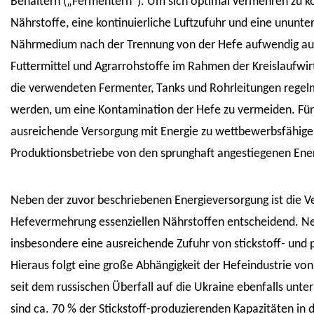
Behältern („Fermentern“). Um sich optimal vermehren zu k
Nährstoffe, eine kontinuierliche Luftzufuhr und eine unun
Nährmedium nach der Trennung von der Hefe aufwendig auf
Futtermittel und Agrarrohstoffe im Rahmen der Kreislaufwi
die verwendeten Fermenter, Tanks und Rohrleitungen regelm
werden, um eine Kontamination der Hefe zu vermeiden. Für al
ausreichende Versorgung mit Energie zu wettbewerbsfähigen
Produktionsbetriebe von den sprunghaft angestiegenen Ene
Neben der zuvor beschriebenen Energieversorgung ist die Ve
Hefevermehrung essenziellen Nährstoffen entscheidend. Ne
insbesondere eine ausreichende Zufuhr von stickstoff- und 
Hieraus folgt eine große Abhängigkeit der Hefeindustrie von
seit dem russischen Überfall auf die Ukraine ebenfalls unte
sind ca. 70 % der Stickstoff-produzierenden Kapazitäten in