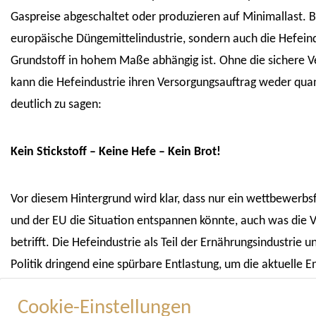
Gaspreise abgeschaltet oder produzieren auf Minimallast. Be
europäische Düngemittelindustrie, sondern auch die Hefeind
Grundstoff in hohem Maße abhängig ist. Ohne die sichere Ve
kann die Hefeindustrie ihren Versorgungsauftrag weder quant
deutlich zu sagen:
Kein Stickstoff – Keine Hefe – Kein Brot!
Vor diesem Hintergrund wird klar, dass nur ein wettbewerbs
und der EU die Situation entspannen könnte, auch was die 
betrifft. Die Hefeindustrie als Teil der Ernährungsindustrie 
Politik dringend eine spürbare Entlastung, um die aktuelle 
am Standort Deutschland weiterhin produzieren zu können. 
Cookie-Einstellungen
Gasumlage ist aus Sicht der Lebensmittel produzierenden 